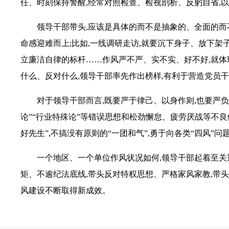
任、时刻保持警醒,经常对照检查、检视剖析、反躬自省,以
领导干部带头,应该是具体的而不是抽象的、全面的而
命感迎难而上;比如,一线调研走访,就要沉下身子、放下架子
立廉洁自律的标杆……作风严不严、实不实、好不好,就体
什么、反对什么,领导干部率先作出榜样,有利于营造党员
对于领导干部而言,既要严于律己、以身作则,也要严负
论”“行业特殊论”等错误思想和松劲懈怠、疲劳厌战等不良
好先生”,不搞没有原则的“一团和气”,勇于向各类“四风”问
一个地区、一个单位作风状况如何,领导干部起着至关
矩、不逾纪法底线,带头反对特权思想、严格家风家教,带
风建设不断取得新成效。